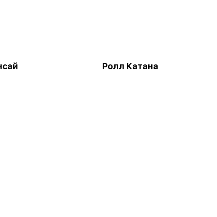
нсай
Ролл Катана