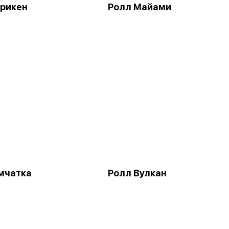
рикен
Ролл Майами
мчатка
Ролл Вулкан