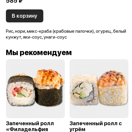
585 ₽
В корзину
Рис, нори, микс-краба (крабовые палочки), огурец, белый
кунжут, яки-соус, унаги-соус
Мы рекомендуем
Запеченный ролл
Запеченный ролл с
«Филадельфия
угрём