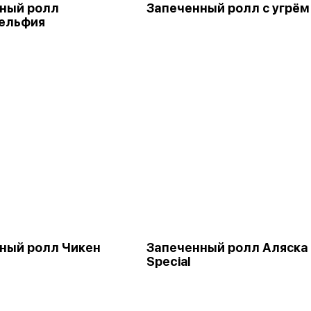
ный ролл
Запеченный ролл с угрём
ельфия
ный ролл Чикен
Запеченный ролл Аляска
Special