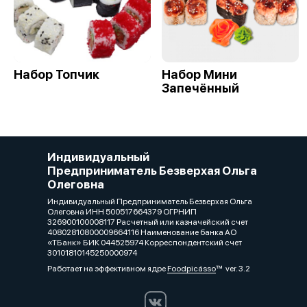
Набор Топчик
Набор Мини
Запечённый
Индивидуальный
Предприниматель Безверхая Ольга
Олеговна
Индивидуальный Предприниматель Безверхая Ольга
Олеговна ИНН 500517664379 ОГРНИП
326900100008117 Расчетный или казначейский счет
40802810800009664116 Наименование банка АО
«ТБанк» БИК 044525974 Корреспондентский счет
30101810145250000974
Работает на эффективном ядре
Foodpicásso
ver. 3.2